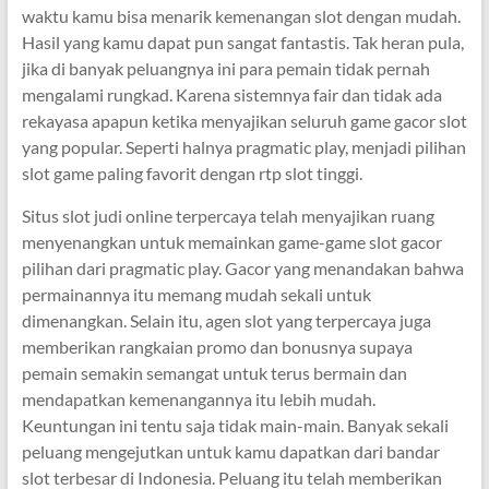
waktu kamu bisa menarik kemenangan slot dengan mudah.
Hasil yang kamu dapat pun sangat fantastis. Tak heran pula,
jika di banyak peluangnya ini para pemain tidak pernah
mengalami rungkad. Karena sistemnya fair dan tidak ada
rekayasa apapun ketika menyajikan seluruh game gacor slot
yang popular. Seperti halnya pragmatic play, menjadi pilihan
slot game paling favorit dengan rtp slot tinggi.
Situs slot judi online terpercaya telah menyajikan ruang
menyenangkan untuk memainkan game-game slot gacor
pilihan dari pragmatic play. Gacor yang menandakan bahwa
permainannya itu memang mudah sekali untuk
dimenangkan. Selain itu, agen slot yang terpercaya juga
memberikan rangkaian promo dan bonusnya supaya
pemain semakin semangat untuk terus bermain dan
mendapatkan kemenangannya itu lebih mudah.
Keuntungan ini tentu saja tidak main-main. Banyak sekali
peluang mengejutkan untuk kamu dapatkan dari bandar
slot terbesar di Indonesia. Peluang itu telah memberikan