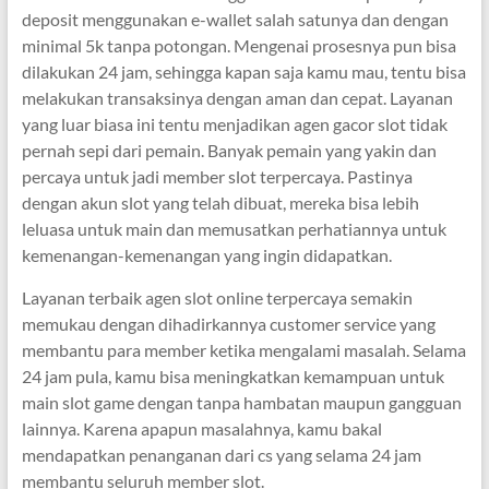
deposit menggunakan e-wallet salah satunya dan dengan
minimal 5k tanpa potongan. Mengenai prosesnya pun bisa
dilakukan 24 jam, sehingga kapan saja kamu mau, tentu bisa
melakukan transaksinya dengan aman dan cepat. Layanan
yang luar biasa ini tentu menjadikan agen gacor slot tidak
pernah sepi dari pemain. Banyak pemain yang yakin dan
percaya untuk jadi member slot terpercaya. Pastinya
dengan akun slot yang telah dibuat, mereka bisa lebih
leluasa untuk main dan memusatkan perhatiannya untuk
kemenangan-kemenangan yang ingin didapatkan.
Layanan terbaik agen slot online terpercaya semakin
memukau dengan dihadirkannya customer service yang
membantu para member ketika mengalami masalah. Selama
24 jam pula, kamu bisa meningkatkan kemampuan untuk
main slot game dengan tanpa hambatan maupun gangguan
lainnya. Karena apapun masalahnya, kamu bakal
mendapatkan penanganan dari cs yang selama 24 jam
membantu seluruh member slot.