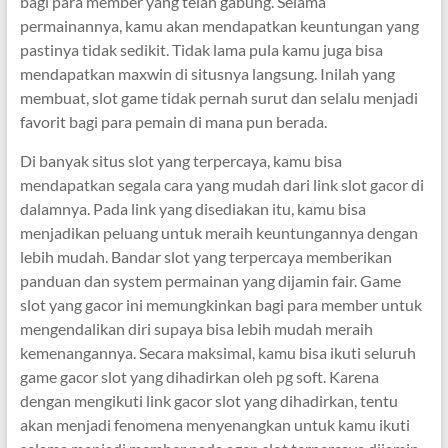
bagi para member yang telah gabung. Selama
permainannya, kamu akan mendapatkan keuntungan yang
pastinya tidak sedikit. Tidak lama pula kamu juga bisa
mendapatkan maxwin di situsnya langsung. Inilah yang
membuat, slot game tidak pernah surut dan selalu menjadi
favorit bagi para pemain di mana pun berada.
Di banyak situs slot yang terpercaya, kamu bisa
mendapatkan segala cara yang mudah dari link slot gacor di
dalamnya. Pada link yang disediakan itu, kamu bisa
menjadikan peluang untuk meraih keuntungannya dengan
lebih mudah. Bandar slot yang terpercaya memberikan
panduan dan system permainan yang dijamin fair. Game
slot yang gacor ini memungkinkan bagi para member untuk
mengendalikan diri supaya bisa lebih mudah meraih
kemenangannya. Secara maksimal, kamu bisa ikuti seluruh
game gacor slot yang dihadirkan oleh pg soft. Karena
dengan mengikuti link gacor slot yang dihadirkan, tentu
akan menjadi fenomena menyenangkan untuk kamu ikuti