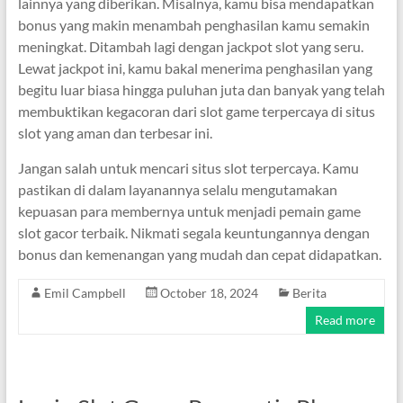
lainnya yang diberikan. Misalnya, kamu bisa mendapatkan
bonus yang makin menambah penghasilan kamu semakin
meningkat. Ditambah lagi dengan jackpot slot yang seru.
Lewat jackpot ini, kamu bakal menerima penghasilan yang
begitu luar biasa hingga puluhan juta dan banyak yang telah
membuktikan kegacoran dari slot game terpercaya di situs
slot yang aman dan terbesar ini.
Jangan salah untuk mencari situs slot terpercaya. Kamu
pastikan di dalam layanannya selalu mengutamakan
kepuasan para membernya untuk menjadi pemain game
slot gacor terbaik. Nikmati segala keuntungannya dengan
bonus dan kemenangan yang mudah dan cepat didapatkan.
Emil Campbell
October 18, 2024
Berita
Read more