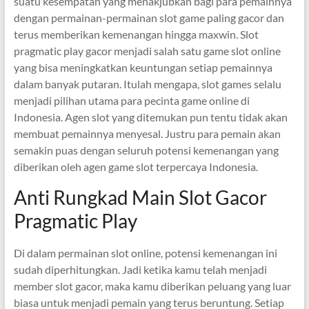
suatu kesempatan yang menakjubkan bagi para pemainnya
dengan permainan-permainan slot game paling gacor dan
terus memberikan kemenangan hingga maxwin. Slot
pragmatic play gacor menjadi salah satu game slot online
yang bisa meningkatkan keuntungan setiap pemainnya
dalam banyak putaran. Itulah mengapa, slot games selalu
menjadi pilihan utama para pecinta game online di
Indonesia. Agen slot yang ditemukan pun tentu tidak akan
membuat pemainnya menyesal. Justru para pemain akan
semakin puas dengan seluruh potensi kemenangan yang
diberikan oleh agen game slot terpercaya Indonesia.
Anti Rungkad Main Slot Gacor
Pragmatic Play
Di dalam permainan slot online, potensi kemenangan ini
sudah diperhitungkan. Jadi ketika kamu telah menjadi
member slot gacor, maka kamu diberikan peluang yang luar
biasa untuk menjadi pemain yang terus beruntung. Setiap