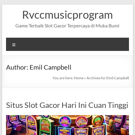
Skip
Rvccmusicprogram
to
content
Game Terbaik Slot Gacor Terpercaya di Muka Bumi
Menu
Author:
Emil Campbell
You are here:
Home
»
Archives for Emil Campbell
Situs Slot Gacor Hari Ini Cuan Tinggi