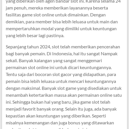
yang diberikan oleh agen bandar slot ini. Karena selama 24
jam penuh, mereka memberikan layanannya beserta
fasilitas game slot online untuk dimainkan. Dengan
demikian, para member bisa lebih leluasa untuk main dan
mempertaruhkan modal yang dimiliki untuk keuntungan
yang lebih besar lagi pastinya.
Sepanjang tahun 2024, slot telah memberikan pencerahan
bagi banyak pemain. Di Indonesia, hal itu sangat Nampak
sekali. Banyak kalangan yang sangat menggemari
permainan slot online ini untuk dicari keuntungannya.
Tentu saja dari bocoran slot gacor yang didapatkan, para
pemain bisa lebih leluasa untuk mencari keuntungannya
dengan maksimal. Banyak slot game yang disediakan untuk
menambah ketertarikan massa akan permainan online satu
ini. Sehingga bukan hal yang baru, jika game slot telah
menjadi favorit banyak orang. Selain itu juga, ada banyak
kepastian akan keuntungan yang diberikan. Seperti
misalnya kemenangan dan juga bonus yang ditawarkan