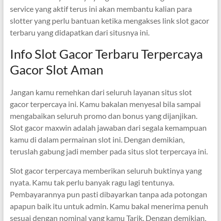
service yang aktif terus ini akan membantu kalian para
slotter yang perlu bantuan ketika mengakses link slot gacor
terbaru yang didapatkan dari situsnya ini.
Info Slot Gacor Terbaru Terpercaya
Gacor Slot Aman
Jangan kamu remehkan dari seluruh layanan situs slot
gacor terpercaya ini. Kamu bakalan menyesal bila sampai
mengabaikan seluruh promo dan bonus yang dijanjikan.
Slot gacor maxwin adalah jawaban dari segala kemampuan
kamu di dalam permainan slot ini. Dengan demikian,
teruslah gabung jadi member pada situs slot terpercaya ini.
Slot gacor terpercaya memberikan seluruh buktinya yang
nyata. Kamu tak perlu banyak ragu lagi tentunya.
Pembayarannya pun pasti dibayarkan tanpa ada potongan
apapun baik itu untuk admin. Kamu bakal menerima penuh
sesuai dengan nominal yang kamu Tarik. Dengan demikian,