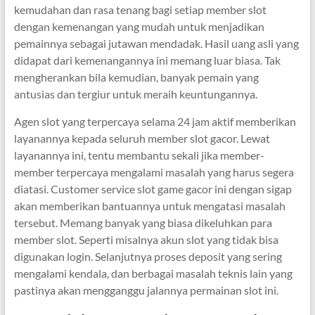
kemudahan dan rasa tenang bagi setiap member slot
dengan kemenangan yang mudah untuk menjadikan
pemainnya sebagai jutawan mendadak. Hasil uang asli yang
didapat dari kemenangannya ini memang luar biasa. Tak
mengherankan bila kemudian, banyak pemain yang
antusias dan tergiur untuk meraih keuntungannya.
Agen slot yang terpercaya selama 24 jam aktif memberikan
layanannya kepada seluruh member slot gacor. Lewat
layanannya ini, tentu membantu sekali jika member-
member terpercaya mengalami masalah yang harus segera
diatasi. Customer service slot game gacor ini dengan sigap
akan memberikan bantuannya untuk mengatasi masalah
tersebut. Memang banyak yang biasa dikeluhkan para
member slot. Seperti misalnya akun slot yang tidak bisa
digunakan login. Selanjutnya proses deposit yang sering
mengalami kendala, dan berbagai masalah teknis lain yang
pastinya akan mengganggu jalannya permainan slot ini.