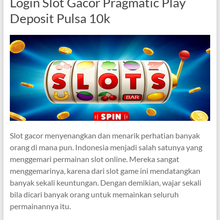
Login Slot Gacor Pragmatic Play
Deposit Pulsa 10k
Slot gacor menyenangkan dan menarik perhatian banyak
orang di mana pun. Indonesia menjadi salah satunya yang
menggemari permainan slot online. Mereka sangat
menggemarinya, karena dari slot game ini mendatangkan
banyak sekali keuntungan. Dengan demikian, wajar sekali
bila dicari banyak orang untuk memainkan seluruh
permainannya itu.