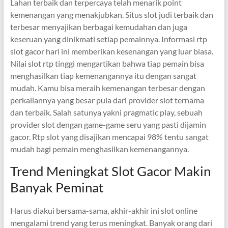
Lahan terbaik dan terpercaya telah menarik point
kemenangan yang menakjubkan. Situs slot judi terbaik dan
terbesar menyajikan berbagai kemudahan dan juga
keseruan yang dinikmati setiap pemainnya. Informasi rtp
slot gacor hari ini memberikan kesenangan yang luar biasa.
Nilai slot rtp tinggi mengartikan bahwa tiap pemain bisa
menghasilkan tiap kemenangannya itu dengan sangat
mudah. Kamu bisa meraih kemenangan terbesar dengan
perkaliannya yang besar pula dari provider slot ternama
dan terbaik. Salah satunya yakni pragmatic play, sebuah
provider slot dengan game-game seru yang pasti dijamin
gacor. Rtp slot yang disajikan mencapai 98% tentu sangat
mudah bagi pemain menghasilkan kemenangannya.
Trend Meningkat Slot Gacor Makin
Banyak Peminat
Harus diakui bersama-sama, akhir-akhir ini slot online
mengalami trend yang terus meningkat. Banyak orang dari