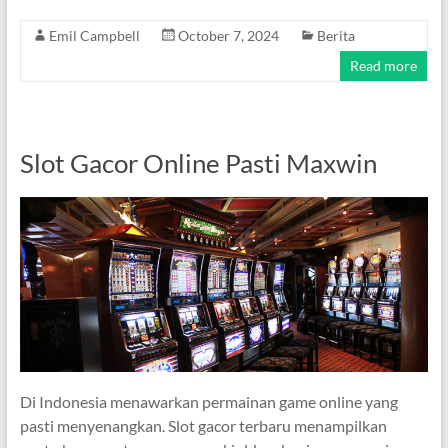
Emil Campbell
October 7, 2024
Berita
Read more
Slot Gacor Online Pasti Maxwin
Di Indonesia menawarkan permainan game online yang
pasti menyenangkan. Slot gacor terbaru menampilkan