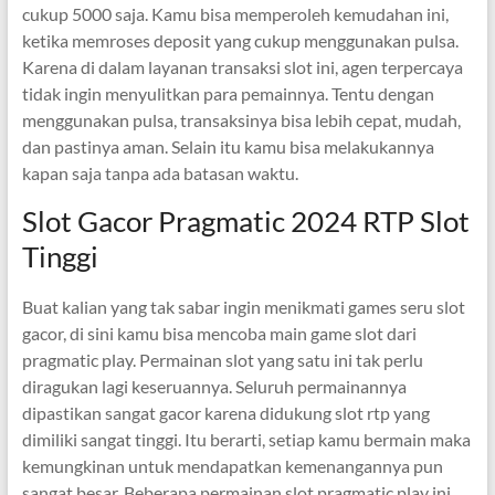
cukup 5000 saja. Kamu bisa memperoleh kemudahan ini,
ketika memroses deposit yang cukup menggunakan pulsa.
Karena di dalam layanan transaksi slot ini, agen terpercaya
tidak ingin menyulitkan para pemainnya. Tentu dengan
menggunakan pulsa, transaksinya bisa lebih cepat, mudah,
dan pastinya aman. Selain itu kamu bisa melakukannya
kapan saja tanpa ada batasan waktu.
Slot Gacor Pragmatic 2024 RTP Slot
Tinggi
Buat kalian yang tak sabar ingin menikmati games seru slot
gacor, di sini kamu bisa mencoba main game slot dari
pragmatic play. Permainan slot yang satu ini tak perlu
diragukan lagi keseruannya. Seluruh permainannya
dipastikan sangat gacor karena didukung slot rtp yang
dimiliki sangat tinggi. Itu berarti, setiap kamu bermain maka
kemungkinan untuk mendapatkan kemenangannya pun
sangat besar. Beberapa permainan slot pragmatic play ini