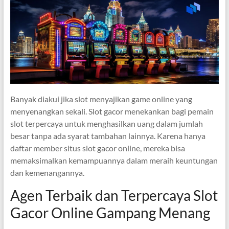
Banyak diakui jika slot menyajikan game online yang
menyenangkan sekali. Slot gacor menekankan bagi pemain
slot terpercaya untuk menghasilkan uang dalam jumlah
besar tanpa ada syarat tambahan lainnya. Karena hanya
daftar member situs slot gacor online, mereka bisa
memaksimalkan kemampuannya dalam meraih keuntungan
dan kemenangannya.
Agen Terbaik dan Terpercaya Slot
Gacor Online Gampang Menang