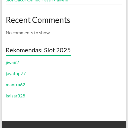
Recent Comments
No comments to show.
Rekomendasi Slot 2025
jiwa62
jayatop77
mantra62
kaisar328