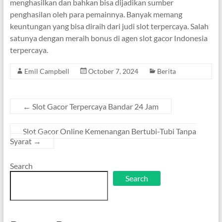
menghasilkan dan bahkan bisa dijadikan sumber
penghasilan oleh para pemainnya. Banyak memang
keuntungan yang bisa diraih dari judi slot terpercaya. Salah
satunya dengan meraih bonus di agen slot gacor Indonesia
terpercaya.
Emil Campbell
October 7, 2024
Berita
←
Slot Gacor Terpercaya Bandar 24 Jam
Slot Gacor Online Kemenangan Bertubi-Tubi Tanpa
Syarat
→
Search
Search