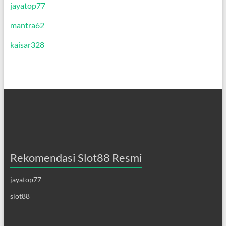
jayatop77
mantra62
kaisar328
Rekomendasi Slot88 Resmi
jayatop77
slot88