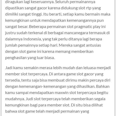
diragukan lagi keseruannya. Seluruh permainannya
dipastikan sangat gacor karena didukung slot rtp yang
dimiliki sangat tinggi. Itu berarti, setiap kamu bermain maka
kemungkinan untuk mendapatkan kemenangannya pun
sangat besar. Beberapa permainan slot pragmatic play ini
justru sudah terkenal di berbagai mancanegara termasuk di
dalamnya Indonesia, yang tak perlu ditanya lagi berapa
jumlah pemainnya setiap hari. Mereka sangat antusias
dengan slot game ini karena memang memberikan
penghasilan yang luar biasa.
Jadi kamu semakin merasa lebih mudah dan leluasa menjadi
member slot terpercaya. Di antara game slot gacor yang
tersedia, tentu saja bisa membuat dirimu makin percaya diri
dengan kemenangan-kemenangan yang dihasilkan. Bahkan
kamu sampai mendapatkan maxwin slot terpercaya begitu
mudahnya. Judi slot terpercaya telah memberikan segala
kemungkinan bagi para member slot. Di situ bisa dilihat
bahwa slot game telah menjadi permainan yang