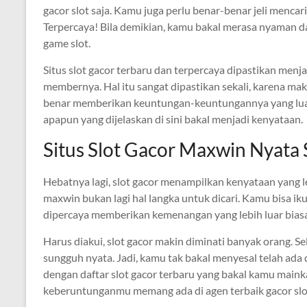
gacor slot saja. Kamu juga perlu benar-benar jeli mencari
Terpercaya! Bila demikian, kamu bakal merasa nyaman d
game slot.
Situs slot gacor terbaru dan terpercaya dipastikan men
membernya. Hal itu sangat dipastikan sekali, karena mak
benar memberikan keuntungan-keuntungannya yang luar
apapun yang dijelaskan di sini bakal menjadi kenyataan.
Situs Slot Gacor Maxwin Nyata
Hebatnya lagi, slot gacor menampilkan kenyataan yang l
maxwin bukan lagi hal langka untuk dicari. Kamu bisa ik
dipercaya memberikan kemenangan yang lebih luar bias
Harus diakui, slot gacor makin diminati banyak orang. S
sungguh nyata. Jadi, kamu tak bakal menyesal telah ada di
dengan daftar slot gacor terbaru yang bakal kamu mainka
keberuntunganmu memang ada di agen terbaik gacor slot 